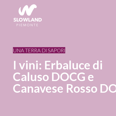
UNA TERRA DI SAPORI
I vini: Erbaluce di
Caluso DOCG e
Canavese Rosso D