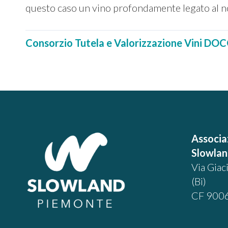
questo caso un vino profondamente legato al nost
Consorzio Tutela e Valorizzazione Vini DO
Associa
Slowla
Via Giac
(Bi)
CF 900