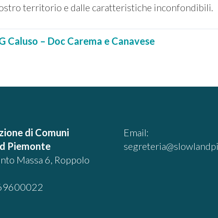
ro territorio e dalle caratteristiche inconfondibili.
CG Caluso – Doc Carema e Canavese
zione di Comuni
Email:
nd Piemonte
segreteria@slowlandpi
into Massa 6, Roppolo
69600022