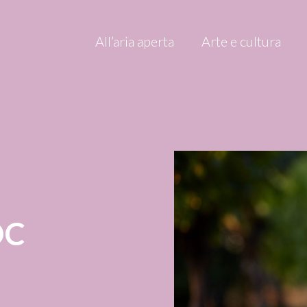
All’aria aperta
Arte e cultura
OC