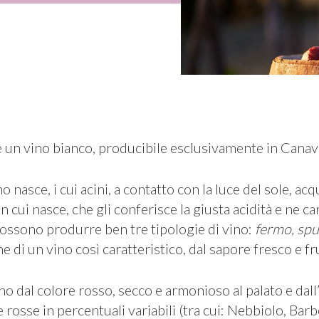
 un vino bianco, producibile esclusivamente in Canave
no nasce, i cui acini, a contatto con la luce del sole, a
cui nasce, che gli conferisce la giusta acidità e ne cara
 possono produrre ben tre tipologie di vino:
fermo, spu
e di un vino così caratteristico, dal sapore fresco e fr
ino dal colore rosso, secco e armonioso al palato e dall
rosse in percentuali variabili (tra cui: Nebbiolo, Bar