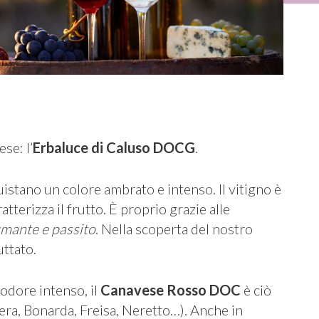
se: l’
Erbaluce di Caluso DOCG
.
cquistano un colore ambrato e intenso. Il vitigno è
tterizza il frutto. È proprio grazie alle
mante e passito
. Nella scoperta del nostro
uttato.
’odore intenso, il
Canavese Rosso DOC
è ciò
bera, Bonarda, Freisa, Neretto…). Anche in