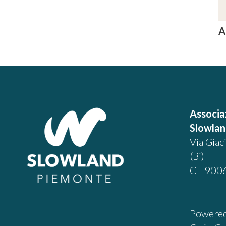
A
Associa
Slowla
Via Giac
(Bi)
CF 900
Powered