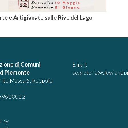
rte e Artigianato sulle Rive del Lago
zione di Comuni
Email:
nd Piemonte
segreteria@slowlandpi
into Massa 6, Roppolo
69600022
 by