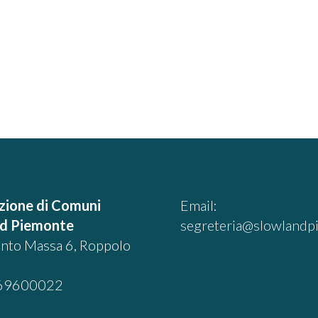
zione di Comuni
Email:
nd Piemonte
segreteria@slowlandpi
into Massa 6, Roppolo
69600022