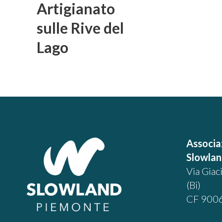
Artigianato
sulle Rive del
Lago
Associa
Slowla
Via Giac
(Bi)
CF 900